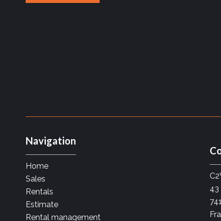
Navigation
Co
Home
C2
Sales
43
Rentals
74
Estimate
Fr
Rental management