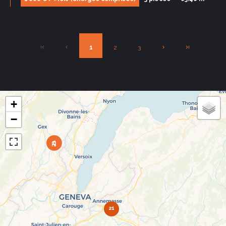
1
2
3
+
−
21