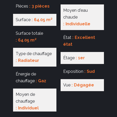
Pièces
3 pièces
Moyen d'eau
chaude
Surface
64.05 m²
Individuelle
Surface totale
État
Excellent
64.05 m²
état
Type de chauffage
Étage
1er
Radiateur
Exposition
Sud
Énergie de
chauffage
Gaz
Vue
Dégagée
Moyen de
chauffage
Individuel