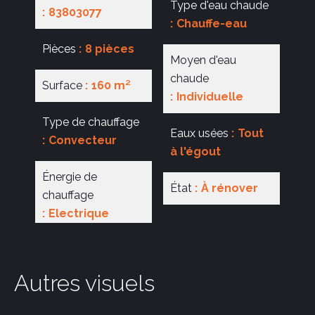
Type d'eau chaude
83803077
Chauffe-eau
Pièces
8 pièces
Moyen d'eau
chaude
Surface
160 m²
Individuelle
Type de chauffage
Eaux usées
Tout
Convecteur
à l'égout
Énergie de
État
À rénover
chauffage
Electrique
Autres visuels