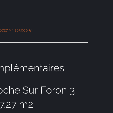
 67.27 M², 265 000 €
mplémentaires
che Sur Foron 3
67.27 m2